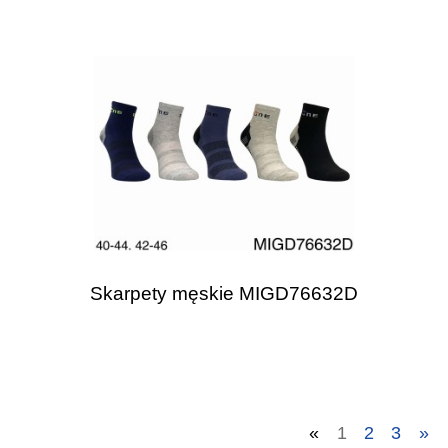
Skarpety męskie MIGD76632D
«
1
2
3
»