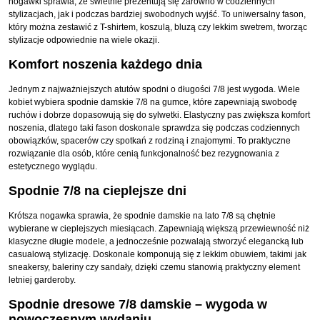
nogawki sprawia, że świetnie prezentują się zarówno w codziennych
stylizacjach, jak i podczas bardziej swobodnych wyjść. To uniwersalny fason,
który można zestawić z T-shirtem, koszulą, bluzą czy lekkim swetrem, tworząc
stylizacje odpowiednie na wiele okazji.
Komfort noszenia każdego dnia
Jednym z najważniejszych atutów spodni o długości 7/8 jest wygoda. Wiele
kobiet wybiera spodnie damskie 7/8 na gumce, które zapewniają swobodę
ruchów i dobrze dopasowują się do sylwetki. Elastyczny pas zwiększa komfort
noszenia, dlatego taki fason doskonale sprawdza się podczas codziennych
obowiązków, spacerów czy spotkań z rodziną i znajomymi. To praktyczne
rozwiązanie dla osób, które cenią funkcjonalność bez rezygnowania z
estetycznego wyglądu.
Spodnie 7/8 na cieplejsze dni
Krótsza nogawka sprawia, że spodnie damskie na lato 7/8 są chętnie
wybierane w cieplejszych miesiącach. Zapewniają większą przewiewność niż
klasyczne długie modele, a jednocześnie pozwalają stworzyć elegancką lub
casualową stylizację. Doskonale komponują się z lekkim obuwiem, takimi jak
sneakersy, baleriny czy sandały, dzięki czemu stanowią praktyczny element
letniej garderoby.
Spodnie dresowe 7/8 damskie – wygoda w
nowoczesnym wydaniu