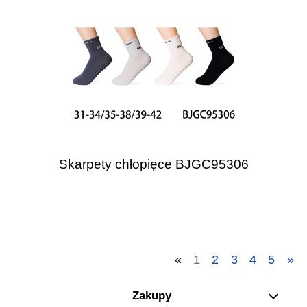
Skarpety chłopięce BJGC95306
«
1
2
3
4
5
»
Zakupy