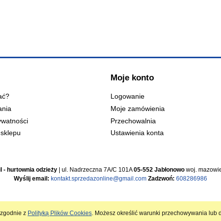
Moje konto
ać?
Logowanie
ania
Moje zamówienia
ywatności
Przechowalnia
sklepu
Ustawienia konta
l - hurtownia odzieży
| ul. Nadrzeczna 7A/C 101A
05-552 Jabłonowo
woj. mazowie
Wyślij email:
kontakt.sprzedazonline@gmail.com
Zadzwoń:
608286986
i zgodnie z
Polityką Plików Cookies
. Możesz określić warunki przechowywania lub d
Sklep internetowy Shoper.pl