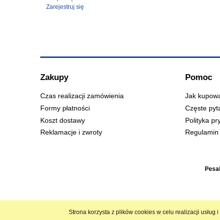
Zarejestruj się
Zakupy
Pomoc
Czas realizacji zamówienia
Jak kupow
Formy płatności
Częste pyt
Koszt dostawy
Polityka pr
Reklamacje i zwroty
Regulamin 
Pesai
Strona korzysta z plików cookies w celu realizacji usług 