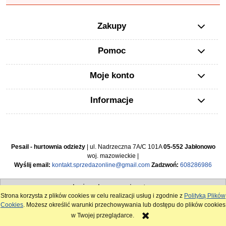
Zakupy
Pomoc
Moje konto
Informacje
Pesail - hurtownia odzieży
| ul. Nadrzeczna 7A/C 101A
05-552 Jabłonowo
woj. mazowieckie |
Wyślij email:
kontakt.sprzedazonline@gmail.com
Zadzwoń:
608286986
pokaż pełną wersję strony
Strona korzysta z plików cookies w celu realizacji usług i zgodnie z
Polityką Plików
Sklep internetowy Shoper.pl
Cookies
. Możesz określić warunki przechowywania lub dostępu do plików cookies
w Twojej przeglądarce.