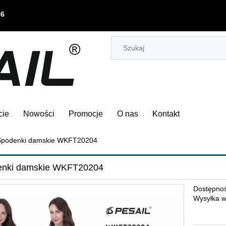
86
cie
Nowości
Promocje
O nas
Kontakt
Spodenki damskie WKFT20204
enki damskie WKFT20204
Dostępnoś
Wysyłka w