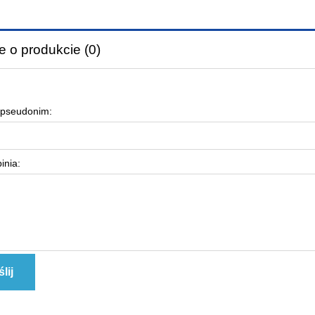
e o produkcie (0)
 pseudonim:
inia:
lij