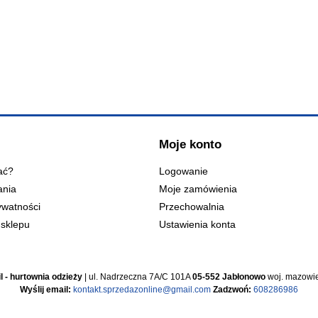
Moje konto
ać?
Logowanie
ania
Moje zamówienia
ywatności
Przechowalnia
sklepu
Ustawienia konta
l - hurtownia odzieży
| ul. Nadrzeczna 7A/C 101A
05-552 Jabłonowo
woj. mazowie
Wyślij email:
kontakt.sprzedazonline@gmail.com
Zadzwoń:
608286986