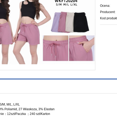
Ocena:
Producent:
Kod produkt
S/M, M/L, L/XL
% Poliamid, 27 Wiaskoza, 3% Elastan
ie：12szt/Paczka ；240 szt/Karton