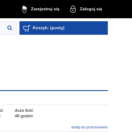
Zaloguj się
Zarejestruj się
Koszyk:
(pusty)
ć:
duża ilość
:
48 godzin
dodaj do przechowalni