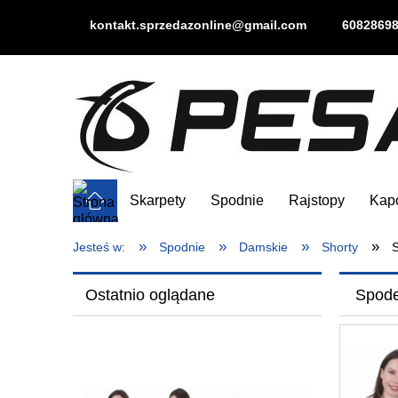
kontakt.sprzedazonline@gmail.com
6082869
Skarpety
Spodnie
Rajstopy
Kap
»
»
»
»
Jesteś w:
Spodnie
Damskie
Shorty
Ostatnio oglądane
Spod