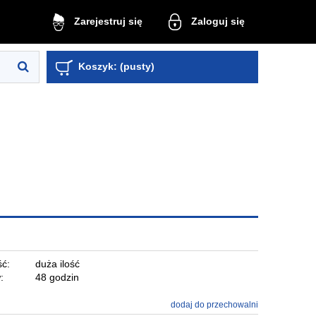
Zaloguj się
Zarejestruj się
Koszyk:
(pusty)
ć:
duża ilość
:
48 godzin
dodaj do przechowalni