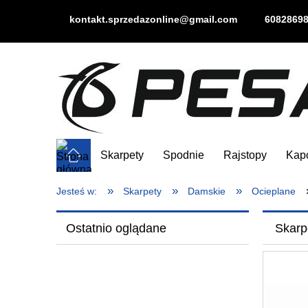
kontakt.sprzedazonline@gmail.com
6082869
Skarpety
Spodnie
Rajstopy
Kap
»
»
»
Jesteś w:
Skarpety
Damskie
Ocieplane
Ostatnio oglądane
Skarp