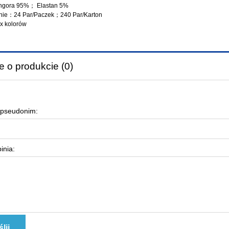
gora 95%； Elastan 5%
ie：24 Par/Paczek；240 Par/Karton
ix kolorów
e o produkcie (0)
 pseudonim:
inia:
lij