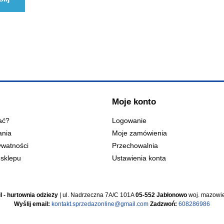
Moje konto
ać?
Logowanie
ania
Moje zamówienia
ywatności
Przechowalnia
sklepu
Ustawienia konta
l - hurtownia odzieży
| ul. Nadrzeczna 7A/C 101A
05-552 Jabłonowo
woj. mazowie
Wyślij email:
kontakt.sprzedazonline@gmail.com
Zadzwoń:
608286986