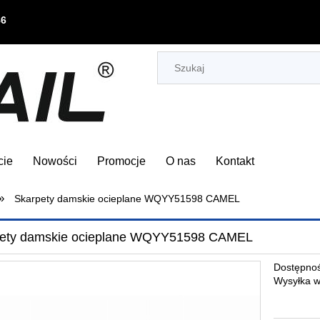
86
cie
Nowości
Promocje
O nas
Kontakt
»
Skarpety damskie ocieplane WQYY51598 CAMEL
ety damskie ocieplane WQYY51598 CAMEL
Dostępnoś
Wysyłka w