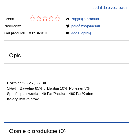
dodaj do przechowalni
Ocena:
zapytaj o produkt
Producent:
-
poleć znajomemu
Kod produktu:
XJYD63018
dodaj opinię
Opis
Rozmiar : 23-26，27-30
Skład：Bawełna 85%； Elastan 10%, Poliester 5%
Sposób pakowania：40 Par/Paczka；480 Par/Karton
Kolory: mix kolorów
Opinie o produkcie (0)