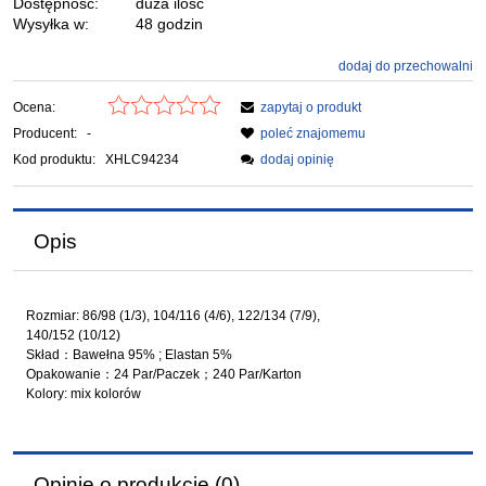
Dostępność:
duża ilość
Wysyłka w:
48 godzin
dodaj do przechowalni
Ocena:
zapytaj o produkt
Producent:
-
poleć znajomemu
Kod produktu:
XHLC94234
dodaj opinię
Opis
Rozmiar: 86/98 (1/3), 104/116 (4/6), 122/134 (7/9),
140/152 (10/12)
Skład：Bawełna 95% ; Elastan 5%
Opakowanie：24 Par/Paczek；240 Par/Karton
Kolory: mix kolorów
Opinie o produkcie (0)