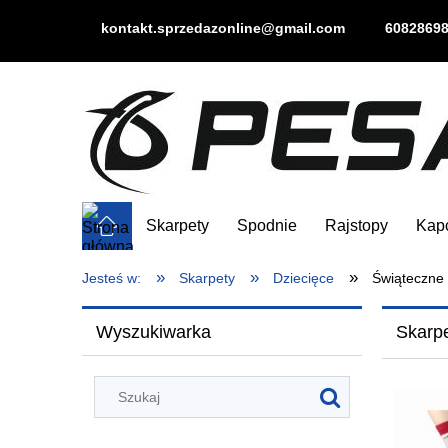
kontakt.sprzedazonline@gmail.com
6082869
Skarpety
Spodnie
Rajstopy
Kap
»
»
»
Jesteś w:
Skarpety
Dziecięce
Świąteczne
Wyszukiwarka
Skarpe