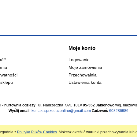
Moje konto
ać?
Logowanie
ania
Moje zamówienia
ywatności
Przechowalnia
sklepu
Ustawienia konta
l - hurtownia odzieży
| ul. Nadrzeczna 7A/C 101A
05-552 Jabłonowo
woj. mazowie
Wyślij email:
kontakt.sprzedazonline@gmail.com
Zadzwoń:
608286986
i zgodnie z
Polityką Plików Cookies
. Możesz określić warunki przechowywania lub d
Sklep internetowy Shoper.pl