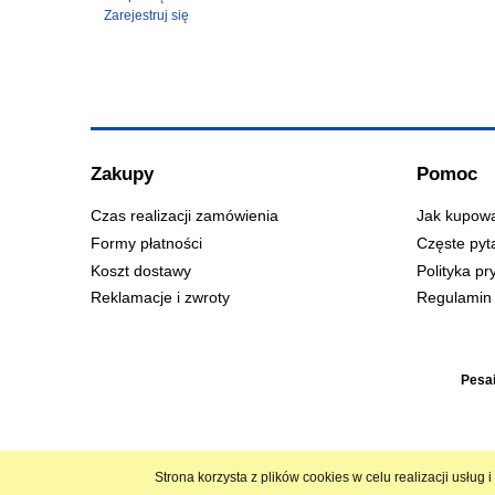
Zarejestruj się
Zakupy
Pomoc
Czas realizacji zamówienia
Jak kupow
Formy płatności
Częste pyt
Koszt dostawy
Polityka pr
Reklamacje i zwroty
Regulamin 
Pesai
Strona korzysta z plików cookies w celu realizacji usług 