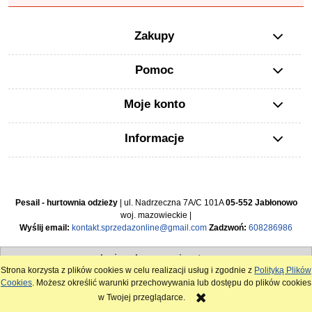
Zakupy
Pomoc
Moje konto
Informacje
Pesail - hurtownia odzieży
| ul. Nadrzeczna 7A/C 101A
05-552 Jabłonowo
woj. mazowieckie |
Wyślij email:
kontakt.sprzedazonline@gmail.com
Zadzwoń:
608286986
pokaż pełną wersję strony
Strona korzysta z plików cookies w celu realizacji usług i zgodnie z
Polityką Plików
Sklep internetowy Shoper.pl
Cookies
. Możesz określić warunki przechowywania lub dostępu do plików cookies
w Twojej przeglądarce.